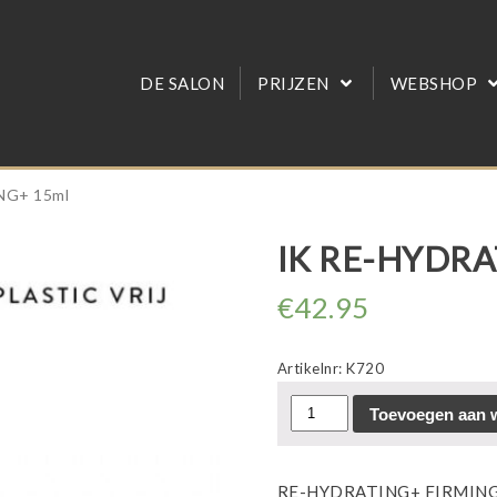
DE SALON
PRIJZEN
WEBSHOP
NG+ 15ml
IK RE-HYDRA
€
42.95
Artikelnr:
K720
IK
Toevoegen aan 
RE-
HYDRATING+
15ml
RE-HYDRATING+ FIRMING MO