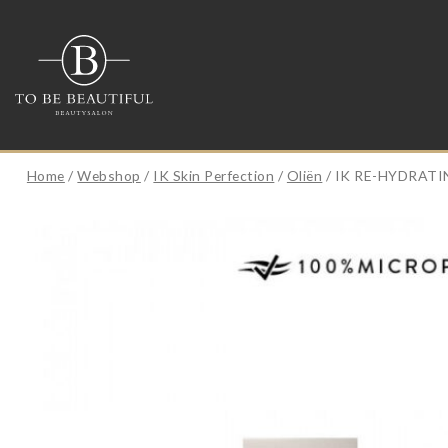
Home
/
Webshop
/
IK Skin Perfection
/
Oliën
/ IK RE-HYDRATI