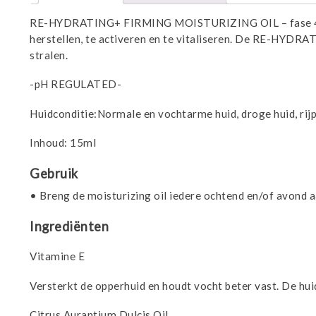
RE-HYDRATING+ FIRMING MOISTURIZING OIL – fase 4Een fi
herstellen, te activeren en te vitaliseren. De RE-HYDRA
stralen.
-pH REGULATED-
Huidconditie:Normale en vochtarme huid, droge huid, rij
Inhoud: 15ml
Gebruik
• Breng de moisturizing oil iedere ochtend en/of avond
Ingrediënten
Vitamine E
Versterkt de opperhuid en houdt vocht beter vast. De huid 
Citrus Aurantium Dulcis Oil