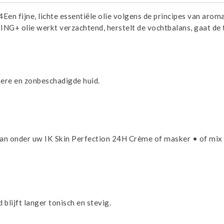
jne, lichte essentiële olie volgens de principes van aroma- 
TING+ olie werkt verzachtend, herstelt de vochtbalans, gaat de
pere en zonbeschadigde huid.
 aan onder uw IK Skin Perfection 24H Crème of masker • of mix
blijft langer tonisch en stevig.